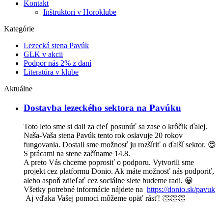
Kontakt
Inštruktori v Horoklube
Kategórie
Lezecká stena Pavúk
GLK v akcii
Podpor nás 2% z daní
Literatúra v klube
Aktuálne
Dostavba lezeckého sektora na Pavúku
Toto leto sme si dali za cieľ posunúť sa zase o krôčik ďalej.
Naša-Vaša stena Pavúk tento rok oslavuje 20 rokov
fungovania. Dostali sme možnosť ju rozšíriť o ďalší sektor. 😍
S prácami na stene začíname 14.8.
A preto Vás chceme poprosiť o podporu. Vytvorili sme
projekt cez platformu Donio. Ak máte možnosť nás podporiť,
alebo aspoň zdieľať cez sociálne siete budeme radi. 😀
Všetky potrebné informácie nájdete na
https://donio.sk/pavuk
Aj vďaka Vašej pomoci môžeme opäť rásť! 👏👏👏