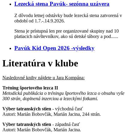
Lezecká stena Pavúk- sezónna uzávera
Z dôvodu letnej odstávky bude lezecká stena zatvorená v
období od 1.7.-.14.9.2026.
Stena je prístupná len pre organizované skupiny nad 10
platiacich návštevníkov, ako sú detské tábory a pod......
Pavúk Kid Open 2026 -výsledky
Literatúra v klube
Nasledovné knihy nájdete u Jara Kompána:
Tréning športového lezca II
Metodická publikácia o tréningu športového lezca o obsahu vyše
300 strán, doplnená inzerciou a lezeckými fotkami.
Výber tatranských stien
- východná časť
Autori: Marián Bobovčák, Marián Jacina, 244 strán.
Výber tatranských stien
- západná časť
Autori: Marián Bobovčák, Marián Jacina.