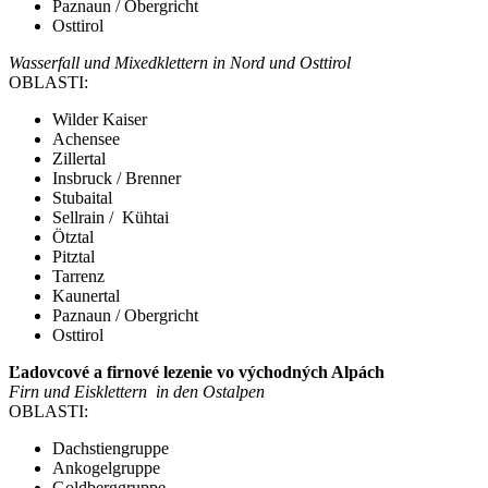
Paznaun / Obergricht
Osttirol
Wasserfall und Mixedklettern in Nord und Osttirol
OBLASTI:
Wilder Kaiser
Achensee
Zillertal
Insbruck / Brenner
Stubaital
Sellrain / Kühtai
Ötztal
Pitztal
Tarrenz
Kaunertal
Paznaun / Obergricht
Osttirol
Ľadovcové a firnové lezenie vo východných Alpách
Firn und Eisklettern in den Ostalpen
OBLASTI:
Dachstiengruppe
Ankogelgruppe
Goldberggruppe