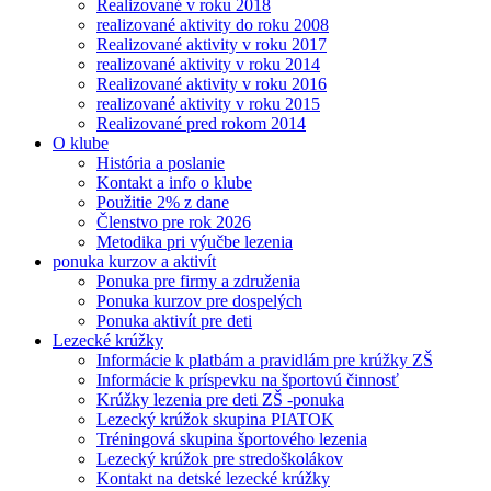
Realizované v roku 2018
realizované aktivity do roku 2008
Realizované aktivity v roku 2017
realizované aktivity v roku 2014
Realizované aktivity v roku 2016
realizované aktivity v roku 2015
Realizované pred rokom 2014
O klube
História a poslanie
Kontakt a info o klube
Použitie 2% z dane
Členstvo pre rok 2026
Metodika pri výučbe lezenia
ponuka kurzov a aktivít
Ponuka pre firmy a združenia
Ponuka kurzov pre dospelých
Ponuka aktivít pre deti
Lezecké krúžky
Informácie k platbám a pravidlám pre krúžky ZŠ
Informácie k príspevku na športovú činnosť
Krúžky lezenia pre deti ZŠ -ponuka
Lezecký krúžok skupina PIATOK
Tréningová skupina športového lezenia
Lezecký krúžok pre stredoškolákov
Kontakt na detské lezecké krúžky