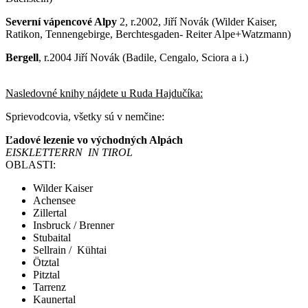
Severní vápencové Alpy
2, r.2002, Jiří Novák (Wilder Kaiser,
Ratikon, Tennengebirge, Berchtesgaden- Reiter Alpe+Watzmann)
Bergell
, r.2004 Jiří Novák (Badile, Cengalo, Sciora a i.)
Nasledovné knihy nájdete u Ruda Hajdučíka:
Sprievodcovia, všetky sú v nemčine:
Ľadové lezenie vo východných Alpách
EISKLETTERRN IN TIROL
OBLASTI:
Wilder Kaiser
Achensee
Zillertal
Insbruck / Brenner
Stubaital
Sellrain / Kühtai
Ötztal
Pitztal
Tarrenz
Kaunertal