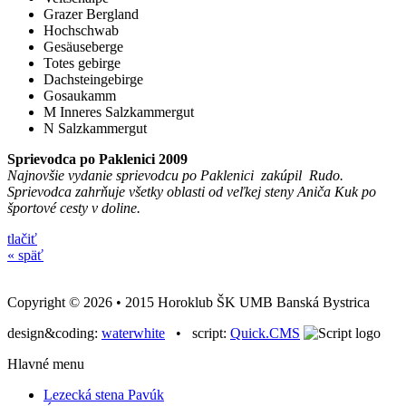
Grazer Bergland
Hochschwab
Gesäuseberge
Totes gebirge
Dachsteingebirge
Gosaukamm
M Inneres Salzkammergut
N Salzkammergut
Sprievodca po Paklenici 2009
Najnovšie vydanie sprievodcu po Paklenici zakúpil Rudo.
Sprievodca zahrňuje všetky oblasti od veľkej steny Aniča Kuk po
športové cesty v doline.
tlačiť
« späť
Copyright © 2026 • 2015 Horoklub ŠK UMB Banská Bystrica
design&coding:
waterwhite
• script:
Quick.CMS
Hlavné menu
Lezecká stena Pavúk