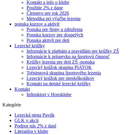
Kontakt a info o klube
Použitie 2% z dane
Členstvo pre rok 2026
Metodika pri výučbe lezenia
ponuka kurzov a aktivít
Ponuka pre firmy a združenia
Ponuka kurzov pre dospelých
Ponuka aktivít pre deti
Lezecké krúžky
Informácie k platbám a pravidlám pre krúžky ZŠ
Informácie k príspevku na športovú činnosť
Krúžky lezenia pre deti ZŠ -ponuka
Lezecký krúžok skupina PIATOK
Tréningová skupina športového lezenia
Lezecký krúžok pre stredoškolákov
Kontakt na detské lezecké krúžky
Kontakt
Inštruktori v Horoklube
Kategórie
Lezecká stena Pavúk
GLK v akcii
Podpor nás 2% z daní
Literatúra v klube